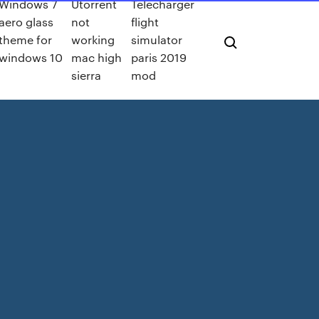
Windows 7
Utorrent
Télécharger
aero glass
not
flight
theme for
working
simulator
windows 10
mac high
paris 2019
sierra
mod